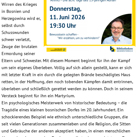
Wirren des Krieges
in Bosnien und
Herzegowina wird er,
selbst durch
Schusswunden
schwer verletzt,
Zeuge der brutalen
Ermordung seiner
Eltern und Schwester. Mit diesem Moment beginnt für ihn der Kampf
um sein eigenes Überleben. Völlig auf sich allein gestellt, kann er sich
mit letzter Kraft in ein durch die gelegten Brände beschädigtes Haus
retten, in der Hoffnung, den noch tobenden Kämpfen damit entrinnen,
überleben und schließlich gerettet werden zu können. Doch in seinem
Versteck beginnt für ihn ein Martyrium.
Ein psychologisches Meisterwerk von historischer Bedeutung – die
Tragödie eines kleinen bosnischen Dorfes im 20. Jahrhundert. Ein
schockierendes Beispiel wie ethnisch unterschiedliche Gruppen, die
seit vielen Generationen zusammenleben und die Religion, die Sitten
und Gebräuche der anderen akzeptiert haben, in einen menschlichen